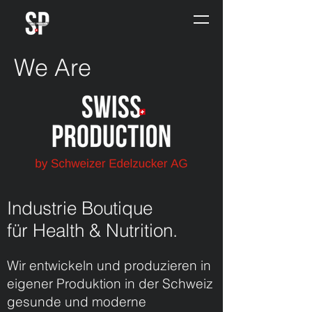
We Are
Industrie Boutique
für Health & Nutrition.
Wir entwickeln und produzieren in
eigener Produktion in der Schweiz
gesunde und moderne